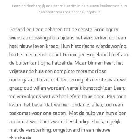
Leen Kaldenberg (l) en Gerard Gerrits in de nieuwe keuken van hun
getransformeerde aardbevingshuis
Gerard en Leen behoren tot de eerste Groningers
wiens aardbevingshuis tijdens het versterken ook een
heel nieuw leven kreeg. Hun historische wierdewoning,
hartje Leermens, op het Groninger Hogeland bleef aan
de buitenkant bijna hetzelfde. Maar binnen heeft het
vrijstaande huis een complete metamorfose
ondergaan. ‘Onze architect vroeg als eerste waar we
graag oud willen worden’, vertelt kunstschilder Leen,
‘en vervolgens wat we het liefste thuis doen. Pas toen
kwam het besef dat we hier, ondanks alles, toch een
toekomst voor ons zagen.’ Met de hulp van hun eigen
architect werd het zwaar beschadigde huis, tegelijk
met de versterking, omgetoverd in een nieuwe
thuisbasis.