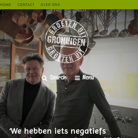
kipje
HOME
CONTACT
OVER ONS
Search
Menu
‘We hebben iets negatiefs