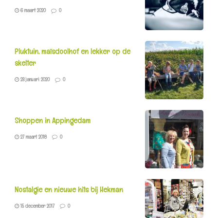
6 maart 2020
0
Pluktuin, maïsdoolhof en lekker op de
skelter
23 januari 2020
0
Shoppen in Appingedam
27 maart 2018
0
Nostalgie en nieuwe hits bij Hekman
15 december 2017
0