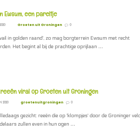
n Ewsum, een pareltje
Groeten uit Groningen
2020
0
wail in golden raand', zo mag borgterrein Ewsum met recht
en. Het begint al bij de prachtige oprijlaan …
reeën viral op Groeten uit Groningen
groetenuitgroningen
ri 2020
0
alledaags gezicht: reeën die op 'klompjes' door de Groninger vel
elaars zullen even in hun ogen …