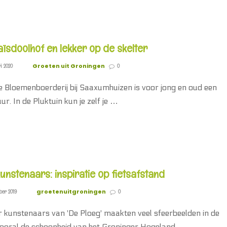
maïsdoolhof en lekker op de skelter
Groeten uit Groningen
i 2020
0
 Bloemenboerderij bij Saaxumhuizen is voor jong en oud een
r. In de Pluktuin kun je zelf je …
unstenaars: inspiratie op fietsafstand
groetenuitgroningen
ber 2019
0
 kunstenaars van 'De Ploeg' maakten veel sfeerbeelden in de
vooral de schoonheid van het Groninger Hogeland …