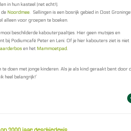
en in hun kasteel (net echt!).
s de
Noordmee
. Sellingen is een bosrijk gebied in Oost Groninge
el alleen voor groepen te boeken.
mooi beschilderde kabouterpaaltjes. Hier geen mutsjes en
nt bij Podiumcafé Peter en Leni.
Of je hier kabouters ziet is niet
aarderbos
en het
Mammoetpad
.
te doen met jonge kinderen. Als je als kind geraakt bent door 
k heel belangrijk!’
 op 2000 jaar geschiedenis