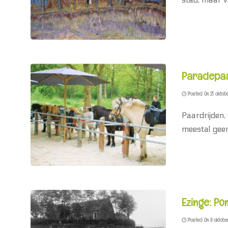
Paradepaa
Posted On 21 oktob
Paardrijden, 
meestal geen
Ezinge: Po
Posted On 3 oktobe