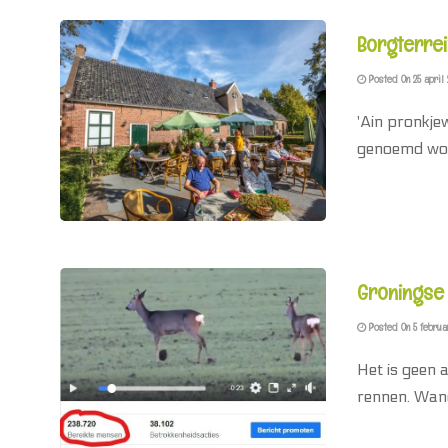
Borgterrei
Posted On 25 april 
'Ain pronkje
genoemd word
Groningse 
Posted On 5 februa
Het is geen 
rennen. Wand