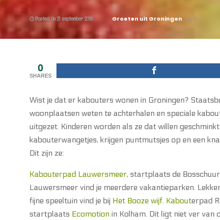
Groeten uit Groningen
Posted On 21 september 2018
0
0
SHARES
Wist je dat er kabouters wonen in Groningen? Staatsb
woonplaatsen weten te achterhalen en speciale kabo
uitgezet.
Kinderen worden als ze dat willen geschmink
kabouterwangetjes, krijgen puntmutsjes op en een kna
Dit zijn ze:
Kabouterpad Lauwersmeer
, startplaats de Bosschuu
Lauwersmeer vind je meerdere vakantieparken. Lekker
fijne speeltuin vind je bij
Het Booze wijf
.
Kabout
erpad R
startplaats
Ecomotion
in Kolham. Dit ligt niet ver van