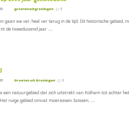
groetenuitgroningen
020
0
 gaan we ver, heel ver terug in de tijd. Dit historische gebied, 
unt de tweeduizend jaar …
d
Groeten uit Groningen
020
0
is een natuurgebied dat zich uitstrekt van Kolham tot achter he
 Het ruige gebied omvat moerassen, bossen, …