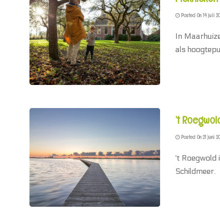
Posted On 14 juli 2
In Maarhuizen
als hoogtep
’t Roegwol
Posted On 21 juni 2
't Roegwold 
Schildmeer.