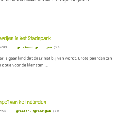
rdjes in het Stadspark
groetenuitgroningen
er 2019
0
er is geen kind dat daar niet blij van wordt. Grote paarden zijn
 optie voor de kleinsten …
mpeï van het noorden
groetenuitgroningen
r 2019
0