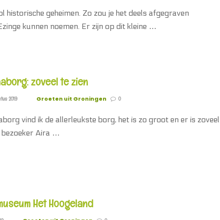
ol historische geheimen. Zo zou je het deels afgegraven
zinge kunnen noemen. Er zijn op dit kleine …
borg: zoveel te zien
Groeten uit Groningen
tus 2019
0
rg vind ik de allerleukste borg, het is zo groot en er is zoveel
lt bezoeker Aira …
museum Het Hoogeland