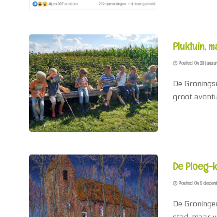
Pluktuin, 
Posted On 23 januar
De Groningse
groot avontuu
De Ploeg-k
Posted On 5 decem
De Groninger
stad, maar 