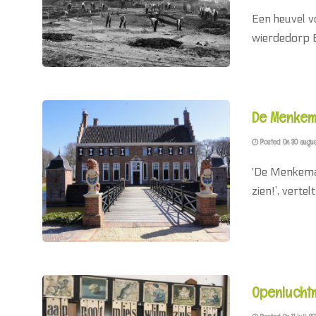
Een heuvel v
wierdedorp E
De Menkema
Posted On 30 augus
'De Menkemabo
zien!’, verte
Openlucht