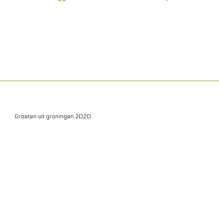
Hebbedingen
Eten en drinken
Buiten
Cultuur
Routes
Home
Contact
Groeten uit groningen 2020