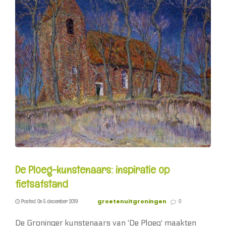
De Ploeg-kunstenaars: inspiratie op
fietsafstand
groetenuitgroningen
Posted On 5 december 2019
0
De Groninger kunstenaars van 'De Ploeg' maakten