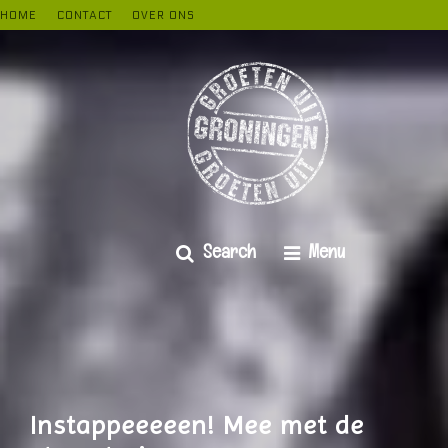
kipje
HOME
CONTACT
OVER ONS
Search
Menu
Instappeeeeen! Mee met de