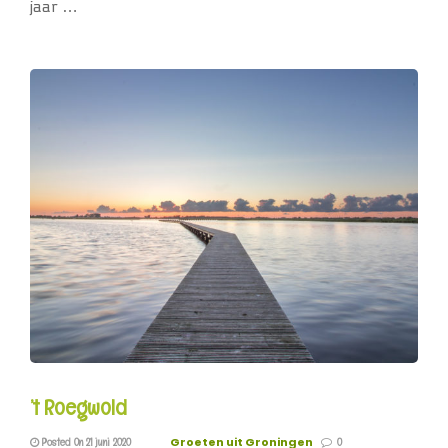
jaar …
’t Roegwold
Groeten uit Groningen
Posted On 21 juni 2020
0