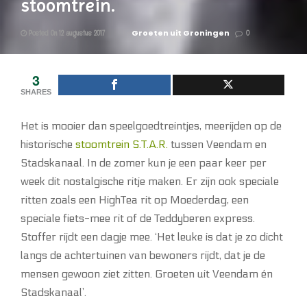
stoomtrein.
Groeten uit Groningen
Posted On 12 augustus 2017
0
3
SHARES
Het is mooier dan speelgoedtreintjes, meerijden op de
historische
stoomtrein S.T.A.R.
tussen Veendam en
Stadskanaal. In de zomer kun je een paar keer per
week dit nostalgische ritje maken. Er zijn ook speciale
ritten zoals een HighTea rit op Moederdag, een
speciale fiets-mee rit of de Teddyberen express.
Stoffer rijdt een dagje mee. ‘Het leuke is dat je zo dicht
langs de achtertuinen van bewoners rijdt, dat je de
mensen gewoon ziet zitten. Groeten uit Veendam én
Stadskanaal’.